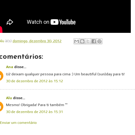
Alu
à(s)
domingo, dezembro 30, 2012
comentários:
Ana
disse...
U2 deixam qualquer pessoa para cima :) Um beautiful (sun)day para ti!
30 de dezembro de 2012 às 15:12
Alu
disse...
Mesmo! Obrigada! Para ti também ^^
30 de dezembro de 2012 às 15:31
Enviar um comentário