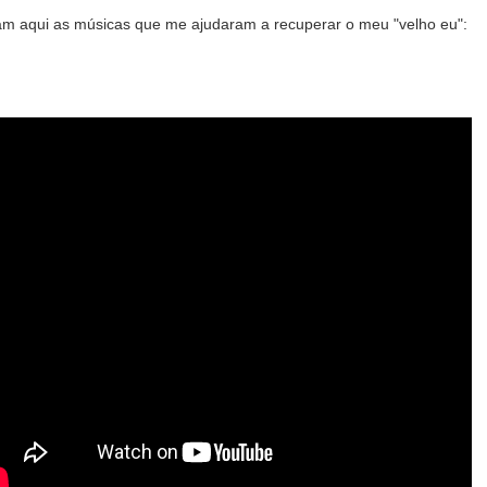
am aqui as músicas que me ajudaram a recuperar o meu "velho eu":