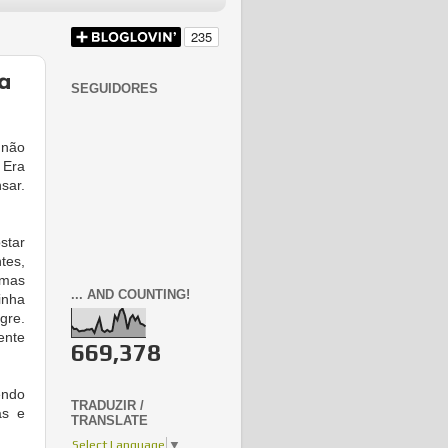
a
SEGUIDORES
 não
 Era
sar.
star
tes,
lmas
... AND COUNTING!
inha
gre.
ente
669,378
endo
TRADUZIR /
as e
TRANSLATE
Select Language
▼