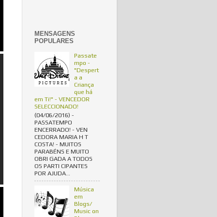
MENSAGENS
POPULARES
Passate
mpo -
"Despert
a a
Criança
que há
em Ti!" - VENCEDOR
SELECCIONADO!
(04/06/2016) -
PASSATEMPO
ENCERRADO! - VEN
CEDORA MARIA H T
COSTA! - MUITOS
PARABÉNS E MUITO
OBRI GADA A TODOS
OS PARTI CIPANTES
POR AJUDA...
Música
em
Blogs/
Music on