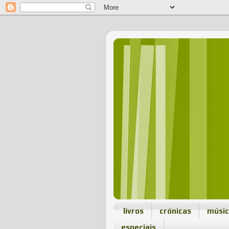
livros
crónicas
músi
especiais