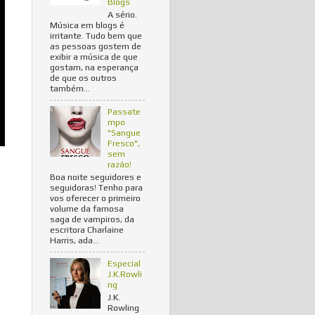
Blogs
A sério.
Música em blogs é
irritante. Tudo bem que
as pessoas gostem de
exibir a música de que
gostam, na esperança
de que os outros
também...
Passate
mpo
"Sangue
Fresco",
sem
razão!
Boa noite seguidores e
seguidoras! Tenho para
vos oferecer o primeiro
volume da famosa
saga de vampiros, da
escritora Charlaine
Harris, ada...
Especial
J.K.Rowli
ng
J.K.
Rowling