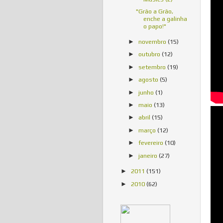
"Grão a Grão,
enche a galinha
o papo!"
novembro
(15)
►
outubro
(12)
►
setembro
(19)
►
agosto
(5)
►
junho
(1)
►
maio
(13)
►
abril
(15)
►
março
(12)
►
fevereiro
(10)
►
janeiro
(27)
►
2011
(151)
►
2010
(62)
►