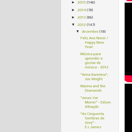
2015
(146)
►
2014
(78)
►
2013
(86)
►
2012
(147)
▼
dezembro
(18)
▼
Feliz Ano Novo! /
Happy New
Year!
Música para
aprender a
gostar de
música - 2012
"Anna Karenina",
Joe Wright
Marina and the
Diamonds
"Jonas Vai
Morrer" - Edson
Athayde
"As Cinquenta
Sombras de
Grey" -
E.L.James