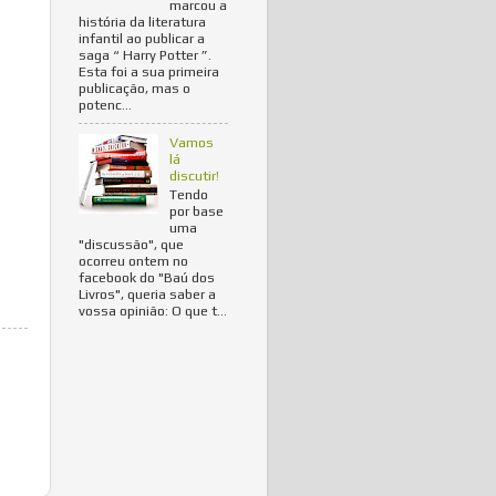
marcou a
história da literatura
infantil ao publicar a
saga “ Harry Potter ”.
Esta foi a sua primeira
publicação, mas o
potenc...
Vamos
lá
discutir!
Tendo
por base
uma
"discussão", que
ocorreu ontem no
facebook do "Baú dos
Livros", queria saber a
vossa opinião: O que t...