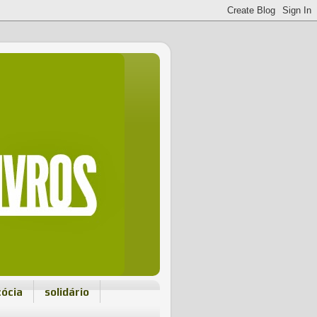
cócia
solidário