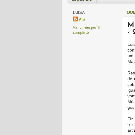
LUISA
DOM
Alu
Mú
Ver o meu perfil
- 
completo
Est
con
um 
Mai
Res
de 
sob
igu
von
Mús
gos
Fiz
e c
art