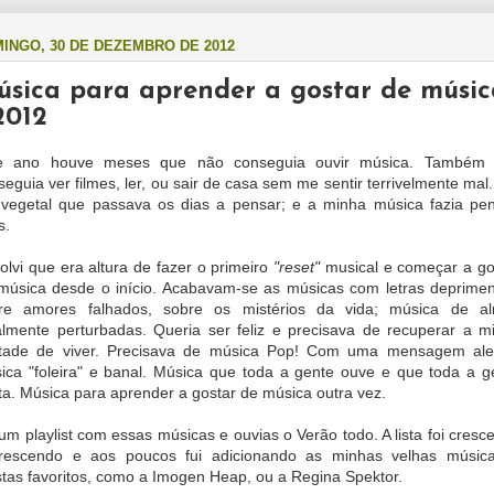
INGO, 30 DE DEZEMBRO DE 2012
sica para aprender a gostar de músic
2012
e ano houve meses que não conseguia ouvir música. Também
seguia ver filmes, ler, ou sair de casa sem me sentir terrivelmente mal.
vegetal que passava os dias a pensar; e a minha música fazia pen
s.
olvi que era altura de fazer o primeiro
"reset"
musical e começar a go
música desde o início. Acabavam-se as músicas com letras deprimen
re amores falhados, sobre os mistérios da vida; música de a
almente perturbadas. Queria ser feliz e precisava de recuperar a m
tade de viver. Precisava de música Pop! Com uma mensagem ale
ica "foleira" e banal. Música que toda a gente ouve e que toda a g
ta. Música para aprender a gostar de música outra vez.
 um playlist com essas músicas e ouvias o Verão todo. A lista foi cresc
rescendo e aos poucos fui adicionando as minhas velhas músic
istas favoritos, como a Imogen Heap, ou a Regina Spektor.