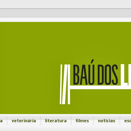
ca
veterinária
literatura
filmes
notícias
es