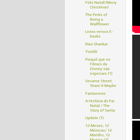
Feliz Natal!/Merry
Christmas!
The Perks of
Being a
Wallflower
Livros versus E-
books
Ravi Shankar
Tumblr
Porquê que os
Filmes da
Disney são
especiais (1)
Sesame Street:
Share It Maybe
Fantasmas
A História do Pai
Natal / The
Story of Santa
Update (1)
12 Meses, 12
Músicas/ 12
Months, 12
Musics (2)